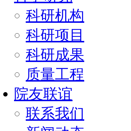
科研机构
科研项目
科研成果
质量工程
院友联谊
联系我们