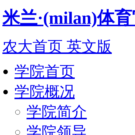
米兰·(milan)体育官网
农大首页
英文版
学院首页
学院概况
学院简介
学院领导